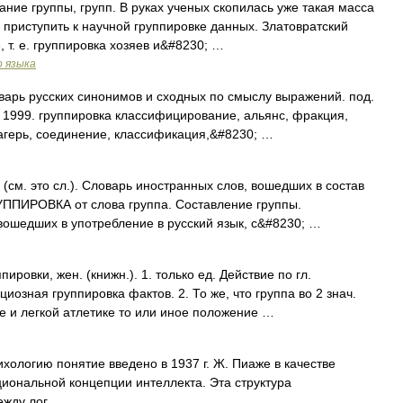
дание группы, групп. В руках ученых скопилась уже такая масса
 приступить к научной группировке данных. Златовратский
 т. е. группировка хозяев и&#8230; …
о языка
варь русских синонимов и сходных по смыслу выражений. под.
, 1999. группировка классифицирование, альянс, фракция,
лагерь, соединение, классификация,&#8230; …
см. это сл.). Словарь иностранных слов, вошедших в состав
ГРУППИРОВКА от слова группа. Составление группы.
ошедших в употребление в русский язык, с&#8230; …
овки, жен. (книжн.). 1. только ед. Действие по гл.
иозная группировка фактов. 2. То же, что группа во 2 знач.
е и легкой атлетике то или иное положение …
ихологию понятие введено в 1937 г. Ж. Пиаже в качестве
циональной концепции интеллекта. Эта структура
ежду лог …