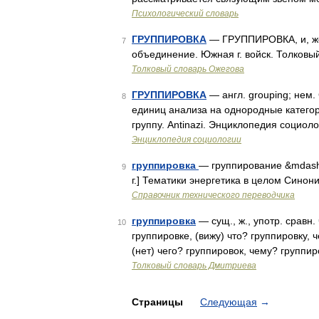
Психологический словарь
ГРУППИРОВКА
— ГРУППИРОВКА, и, жен. 
7
объединение. Южная г. войск. Толковы
Толковый словарь Ожегова
ГРУППИРОВКА
— англ. grouping; нем.
8
единиц анализа на однородные катего
группу. Antinazi. Энциклопедия социол
Энциклопедия социологии
группировка
— группирование &mdash;
9
г.] Тематики энергетика в целом Сино
Справочник технического переводчика
группировка
— сущ., ж., употр. сравн.
10
группировке, (вижу) что? группировку, 
(нет) чего? группировок, чему? группи
Толковый словарь Дмитриева
Страницы
Следующая
→