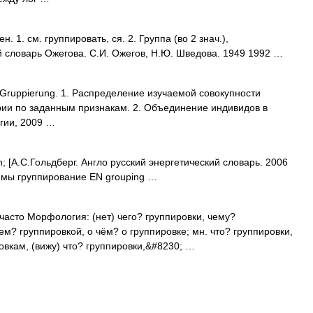
1. см. группировать, ся. 2. Группа (во 2 знач.),
й словарь Ожегова. С.И. Ожегов, Н.Ю. Шведова. 1949 1992 …
 Gruppierung. 1. Распределение изучаемой совокупности
рии по заданным признакам. 2. Объединение индивидов в
огии, 2009 …
 [А.С.Гольдберг. Англо русский энергетический словарь. 2006
нимы группирование EN grouping …
 часто Морфология: (нет) чего? группировки, чему?
чем? группировкой, о чём? о группировке; мн. что? группировки,
ровкам, (вижу) что? группировки,&#8230; …