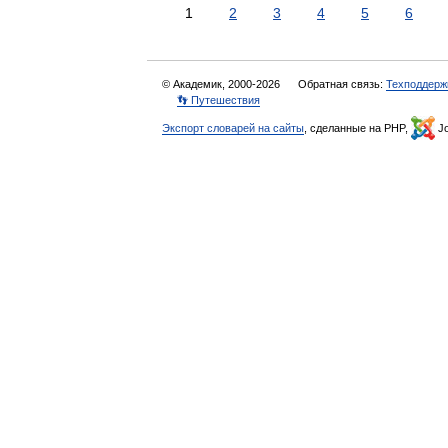
1
2
3
4
5
6
© Академик, 2000-2026
Обратная связь:
Техподдерж
👣 Путешествия
Экспорт словарей на сайты
, сделанные на PHP,
Jo