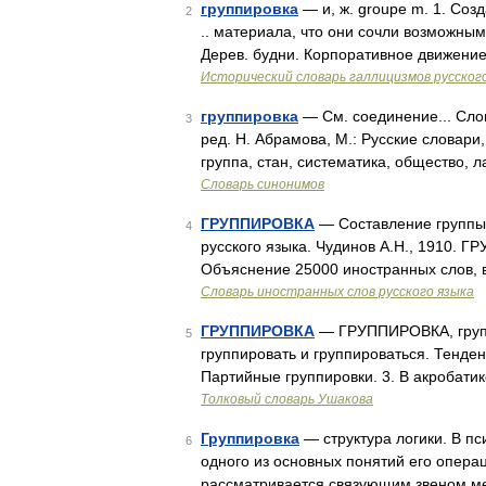
группировка
— и, ж. groupe m. 1. Соз
2
.. материала, что они сочли возможным
Дерев. будни. Корпоративное движение,
Исторический словарь галлицизмов русског
группировка
— См. соединение... Сло
3
ред. Н. Абрамова, М.: Русские словари
группа, стан, систематика, общество, 
Словарь синонимов
ГРУППИРОВКА
— Составление группы (
4
русского языка. Чудинов А.Н., 1910. 
Объяснение 25000 иностранных слов, в
Словарь иностранных слов русского языка
ГРУППИРОВКА
— ГРУППИРОВКА, группир
5
группировать и группироваться. Тенденц
Партийные группировки. 3. В акробатик
Толковый словарь Ушакова
Группировка
— структура логики. В пс
6
одного из основных понятий его опера
рассматривается связующим звеном м