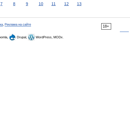
7
8
9
10
11
12
13
ка
,
Реклама на сайте
18+
omla,
Drupal,
WordPress, MODx.